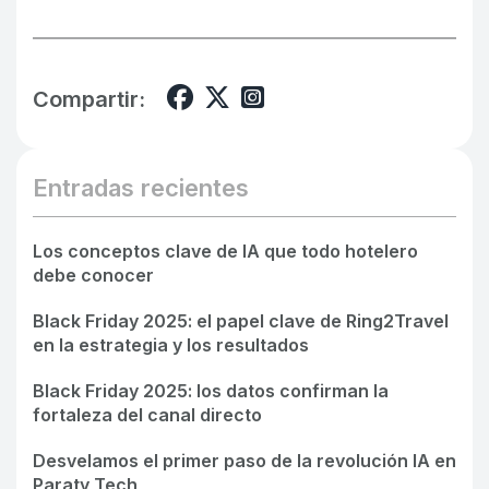
Compartir:
Entradas recientes
Soluciones
Los conceptos clave de IA que todo hotelero
debe conocer
Comparativa de Precios
Productos
Black Friday 2025: el papel clave de Ring2Travel
Call Center
en la estrategia y los resultados
Motor de Reservas
Empresa
Canal directo
Black Friday 2025: los datos confirman la
Price Seeker
Conócenos
Blog
fortaleza del canal directo
Soluciones para reservas
Call Seeker
Eventos
Desvelamos el primer paso de la revolución IA en
Contacto
Paraty Tech
Paraty Loyalty