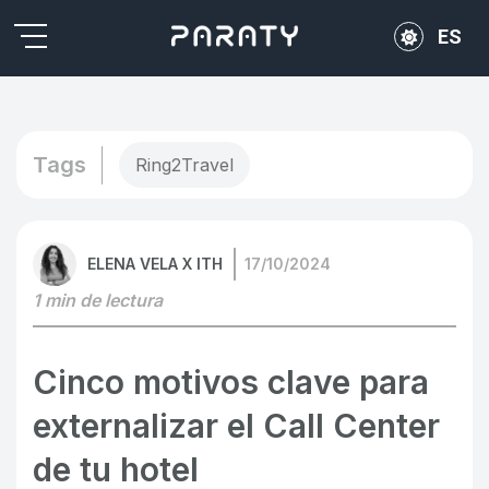
ES
EN
PT
Tags
Ring2Travel
ELENA VELA X ITH
17/10/2024
1 min de lectura
Cinco motivos clave para
externalizar el Call Center
de tu hotel