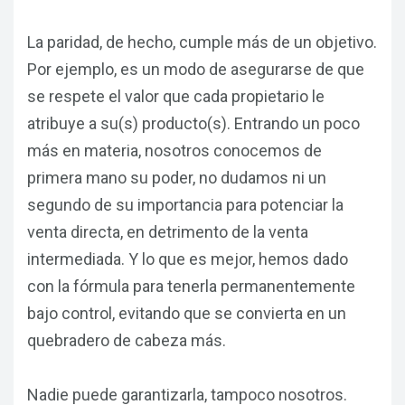
Ring2Travel
RSC
La paridad, de hecho, cumple más de un objetivo.
Marketing Digital
Partners e Integraciones
Por ejemplo, es un modo de asegurarse de que
Paraty Digital Suite
se respete el valor que cada propietario le
ESPAÑOL
ENGLISH
PORTUGUÊS
atribuye a su(s) producto(s). Entrando un poco
Paraty e-Payments
más en materia, nosotros conocemos de
primera mano su poder, no dudamos ni un
segundo de su importancia para potenciar la
venta directa, en detrimento de la venta
intermediada. Y lo que es mejor, hemos dado
con la fórmula para tenerla permanentemente
bajo control, evitando que se convierta en un
quebradero de cabeza más.
Nadie puede garantizarla, tampoco nosotros.