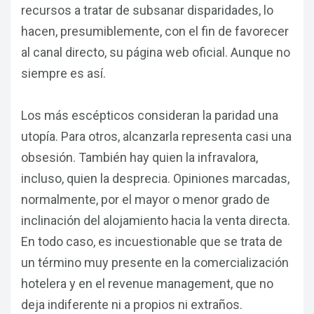
recursos a tratar de subsanar disparidades, lo
hacen, presumiblemente, con el fin de favorecer
al canal directo, su página web oficial. Aunque no
siempre es así.
Los más escépticos consideran la paridad una
utopía. Para otros, alcanzarla representa casi una
Soluciones
obsesión. También hay quien la infravalora,
incluso, quien la desprecia. Opiniones marcadas,
Comparativa de Precios
Productos
normalmente, por el mayor o menor grado de
Call Center
inclinación del alojamiento hacia la venta directa.
Motor de Reservas
Empresa
En todo caso, es incuestionable que se trata de
Canal directo
Price Seeker
un término muy presente en la comercialización
Conócenos
Blog
Soluciones para reservas
hotelera y en el revenue management, que no
Call Seeker
Eventos
Contacto
deja indiferente ni a propios ni extraños.
Paraty Loyalty